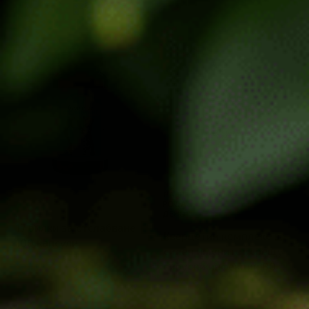
РАЗП
-21%
РОДА
ДЕНО
17 билки за отслабване
Кверцетин комплекс за
100 капсули
силен имунитет срещу
вирусни инфекции 80
капсули