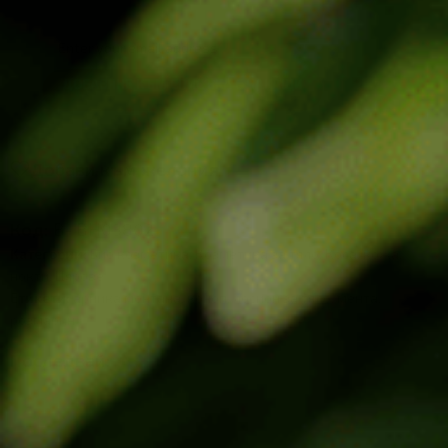
ДОБАВЯНЕ КЪМ СПИСЪКА С ЧАКАЩИ
Добави към желания
Код:
В- ВН03802
Категории:
Био козметика
,
Козметика за тяло
,
Коса, кожа,
нокти
,
Цярове
Етикети:
арника монтана
,
коноп
,
лосион за тяло
,
мента
,
розмарин
Последвай: