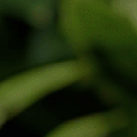
Интензивен CBD лосион за тяло с коноп,
арника и мента 250мл
11.15
€
/
21.81
лв.
(
1
клиентски отзив)
Изчерпан
Този продукт е изчерпан.
Няма проблем! Въведете имейла си и ще
ви уведомим веднага щом е отново
налично.