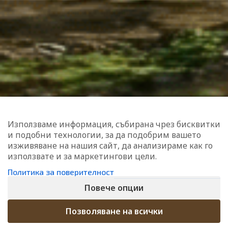
ЗАПИШИ СЕ ЗА НАШИТЕ НОВИНИ
Запиши се и получавай качествено съдържание и
изненади. Очаквай още интересни пораръци и отстъпки. С
нас е винаги интересно.
ЗАПИШИ МЕ
Използваме информация, събирана чрез бисквитки
и подобни технологии, за да подобрим вашето
изживяване на нашия сайт, да анализираме как го
използвате и за маркетингови цели.
Политика за поверителност
Повече опции
Позволяване на всички
Bilkite.net
2022 ВСИЧКИ ПРАВА ЗАПАЗЕНИ