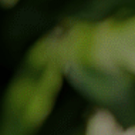
ОПИСАНИЕ
ОТЗИВИ (1)
ДОСТАВКА
Интензивен CBD лосион за тяло с коноп,
арника и мента – възстановява, хидратира,
омекотява и подхранва кожата.
Какво е CBD?
CBD продуктите се получават от определен
вид коноп (Cannabis Sativa L.), който предлага
множество ползи за организма, без да има
психоактивно действие. CBD е само едно от
многото вещества, които се съдържат в
растението коноп.
Важно е, че законовите изисквания
изискват съдържанието на THC (основният