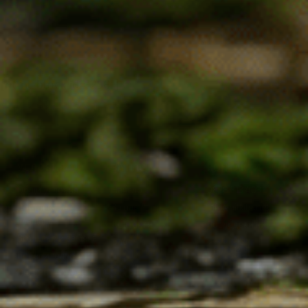
11.04
€
/
21.59
лв.
8.69
€
/
11.24
€
/
21.98
лв.
17.00
лв.
[html_block id="258"]
УСЛОВИЯ
ЗА НАС
КОНТАКТИ
Общи условия
Начало
0878 313 403
Доставка и
За нас
info@bilkite.net
плащане
Контакти
Последвай ни:
Връщане и замяна
Блог
Поверителност
Онлайн спорове