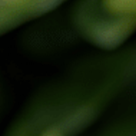
сърбеж и дискомфорт и придава приятно
усещане за свежест.
Начин на употреба:
Нанесете нежно малко
количество от продукта върху кожата на
тялото или в предпочитаната зона с масажни
движения. Подходящ за ежедневна употреба.
Избягвайте контакт с чувствителни области,
като очите. Дръжте далеч от деца. Не
използвайте в случай на алергия към някоя от
съставките!
Съхранение:
Съхранявайте на сухо и хладно
място, далеч от пряка слънчева светлина.
Опаковка:
250 мл.