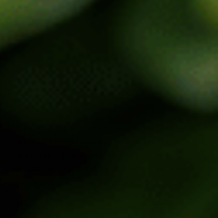
Повече от една трета от населението на света
страда от
киселини в стомаха
, мъчителни
стомашно-чревни разстройства –
колит
,
подуване на стомаха
и др. И в основата на
това стои лошото храносмилане.
Сироп за стомах с екстракт от охлюв е