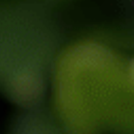
Сироп за стомах с екстракт от юхлюв 200
мл
13.80
€
/
26.99
лв.
Оказва благоприятен ефект върху
храносмилателния тракт и стимулира имунната
система.
-
+
ДОБАВЯНЕ В КОЛИЧКАТА
Добави към желания