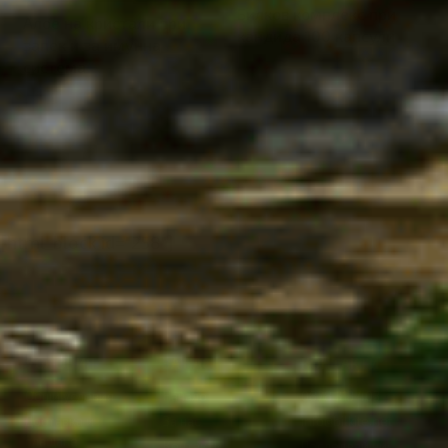
Билков комплекс при
Алое на кристали при
кандида 100 капсули
запек и за имунна
система
13.50
€
/
26.40
лв.
7.80
€
/
15.26
лв.
[html_block id="258"]
УСЛОВИЯ
ЗА НАС
КОНТАКТИ
Общи условия
Начало
0878 313 403
Доставка и
За нас
info@bilkite.net
плащане
Контакти
Последвай ни: