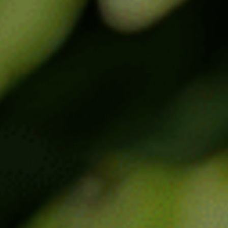
Но тогава още младеж, той сподели, че е
чувал това от дядо си, той от неговия и т.н.
Разбрах, че докато хапвал охлюва, по
зъбите му се отлагала дебела слуз –
неприятно, наистина. Но именно тази
слуз образува здрава защитна
„мембрана“ в стомаха и червата. И не
само – в нея се съдържа цял арсенал
от микроелементи, пептиди и
стимулатори.
Моя близка ми разказа за дядо си, който
страдал от
рак на дванадесетопръстника
, и
който получавал облекчение на състоянието