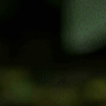
Използва се при стомашно-чревни проблеми,
като действието на сиропа е подсилено от
допълнително добавените витамин С,
декспантенол и акациева гума, които заедно
с естествените съставки на екстракта от
охлюви подпомагат регенеративните
процеси.
Начин на употреба на екстракт от
юхлюв за здрав стомах:
Предназначен за вътрешна употреба. За
здрав стомах
, употребявайте 2-3 пъти
дневно, преди хранене по 5-10 ml.
Съхранение на сироп за здрав