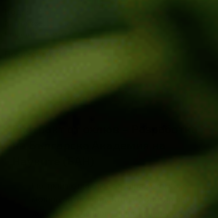
Код:
В-OH14
Категории:
Добавки, храни, чайове
,
Стомах
,
Цярове
Етикети:
БАН
,
стомах
Последвай:
ОПИСАНИЕ
ОТЗИВИ (0)
ДОСТАВКА
Екстракт от охлюв – Разработка
на Българска Академия на
Науките (БАН)
Екстракт от юхлюв за здрав стомах е
мощно антиоксидантно и тонизиращо
действие, с лечебен ефект срещу
болка в