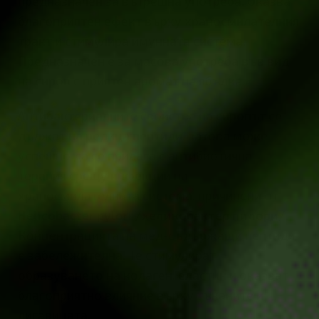
предназначен за вътрешна употреба. Оказва
благоприятен ефект върху храносмилателния
тракт и стимулира имунната система.
Предназначен е за масова употреба във вид
на сироп с приятен аромат на ябълка.
Антибактериалните свойства на сиропът се
дължат на редица пептиди, затова може
успешно да се прилага с антибиотична
терапия срещу инфекции на
храносмилателната система, причинени от
Helicobacter pylori /хеликобактер пилори/.
Концентрацията на мед-съдържащи пептиди
е забележителна. Те стимулират
образуването на колаген, еластин и оказват
благоприятно влияние върху тъканите и
лигавицата.