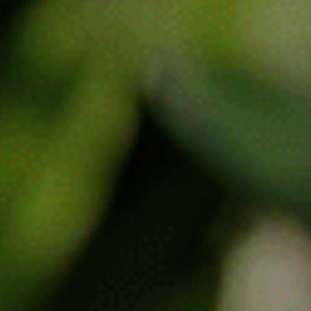
си като гълтал живи голи охлюви. Да! Това е
истинска история!
Да, това са
бабини рецепти за киселини в
стомаха
, болки и подуване, но в тях има
много истина.
Защо да се доверим на екстракт от
охлюв
:
Разбира се, зад този акт си има логично
обяснение. В тъканите на охлюва и
неприятната му лига се съдържа мощен
концентрат от пептиди, които стимулират
образуването на колаген, еластин и оказващи
благоприятно влияние върху тъканите и
лигавицата на стомаха и червата. Те играят