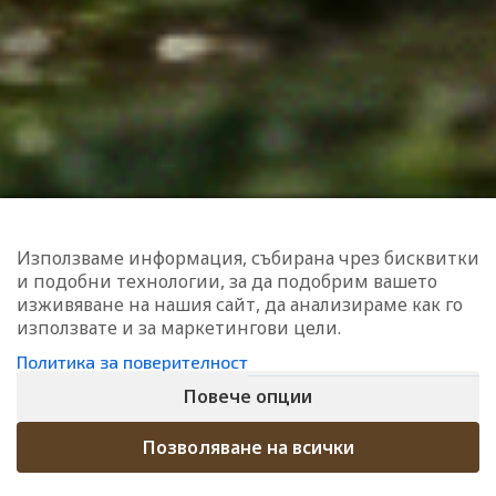
Връщане и замяна
Блог
Поверителност
Онлайн спорове
ЗАПИШИ СЕ ЗА НАШИТЕ НОВИНИ
Запиши се и получавай качествено съдържание и
изненади. Очаквай още интересни пораръци и отстъпки. С
нас е винаги интересно.
Използваме информация, събирана чрез бисквитки
и подобни технологии, за да подобрим вашето
изживяване на нашия сайт, да анализираме как го
използвате и за маркетингови цели.
ЗАПИШИ МЕ
Политика за поверителност
Повече опции
Позволяване на всички