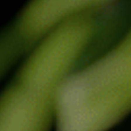
стомаха и разстройство
. За
здрав
стомах
и здрава имунна система!
Чували ли сте някога, че ако редовно
изяждате суров охлюв на гладно, проблеми
като
болки в стомаха
просто ще изчезнат?
Да, звучи отблъскващо, но е истина. Да
изядеш жив, още мърдащ и лигав охлюв, едва
ли е най-приятното изживяване. Познавам
човек, който на младини го правеше.
Наистина!
И до ден-днешен твърди, че стомахът му е
здрав като на бик. Виждала съм как изкарва
охлюва от черупката му и го поглъща цял. Аз
извръщах глава и не можех да гледам дори.