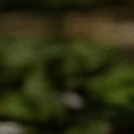
стомах:
В оригинални опаковки, на сухо и защитено
от светлина място, при температура до 25ºС и
относителна влажност на въздуха до 70%. Да
се съхранява на място недостъпно за деца!
РАЗП
РОДА
ДЕНО