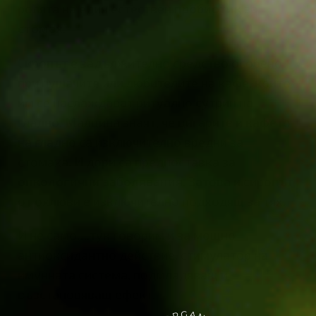
ролята на един естествен
пробиотик за
стомах.
Сиропът е задължително средство особено
при пушачите или любителите на кафе, които
им се наслаждават ритуално сутрин на
гладно. Малцина знаят, че цигарите и кафето
на гладно са изключително вредни за
стомаха. И дори са предпоставка за
онкологични заболявания.
Затова и сиропът
от охлюви е изключително подходящ за тях.
И не само….тук говорим и за мощно
антиоксидантно действие, стимулатор на
имунната система, подмладяващ и
възстановяващ ефект.