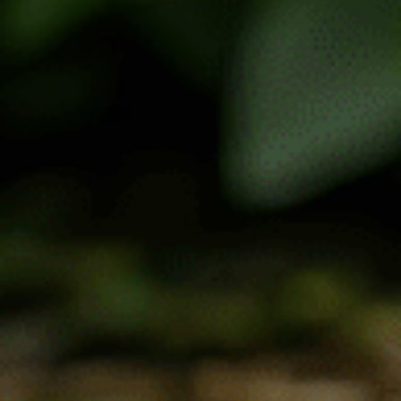
Капки на доктор Бах за
Формула за женско
жената 30 мл
здраве 60 капсули
14.78
€
/
28.91
лв.
12.27
€
/
24.00
лв.
[html_block id="258"]