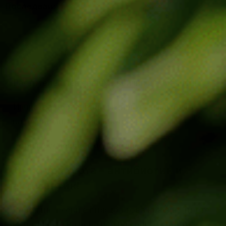
Последвай:
ОПИСАНИЕ
ОТЗИВИ (0)
ДОСТАВКА
Растителен лек срещу гъбички и паразити!
Изчиства образувания в тялото и матката
като миоми, възли и кисти!
Бори се успешно с безплодие!
Тинктура турта – антибиотик и
антисептик!
Вероятно всеки е виждал това красиво цвете
в градината на баба или на село – в почти