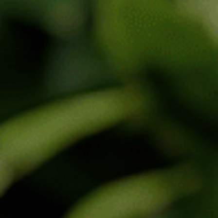
Противопаразитна тинктура Турта при
женски заболявания 50 мл
12.22
€
/
23.90
лв.
-
+
ДОБАВЯНЕ В КОЛИЧКАТА
Добави към желания
Код:
В-ФФ042
Категории:
Цярове
,
Полова система
,
Тинктури
Етикети:
тинктура
,
Тинктури