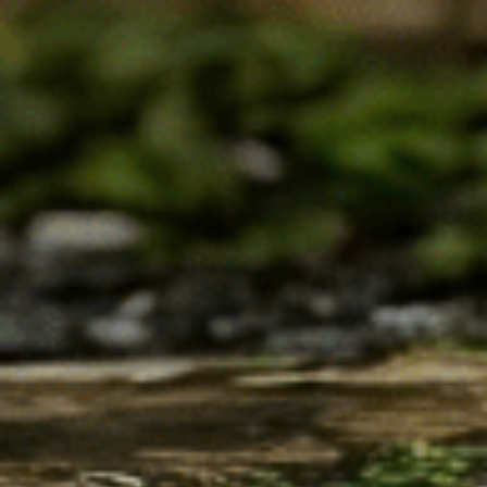
УСЛОВИЯ
ЗА НАС
КОНТАКТИ
Общи условия
Начало
0878 313 403
Доставка и
За нас
info@bilkite.net
плащане
Контакти
Последвай ни:
Връщане и замяна
Блог
Поверителност
Онлайн спорове
ЗАПИШИ СЕ ЗА НАШИТЕ НОВИНИ
Запиши се и получавай качествено съдържание и
изненади. Очаквай още интересни пораръци и отстъпки. С
нас е винаги интересно.