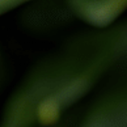
цвят, еквивалент на 250 мг Цвят от Турта.
Начин на приемане: 3 пъти дневно по 25 капки,
разтворени в 150 мл вода. 25 к = 1 мл
Съдържание на еднократна доза: 250 мг
Турта /цвят/
Съдържание на дневна доза: 750 мг Турта /
цвят/
Да не се употребява от бременни жени и
кърмачки!