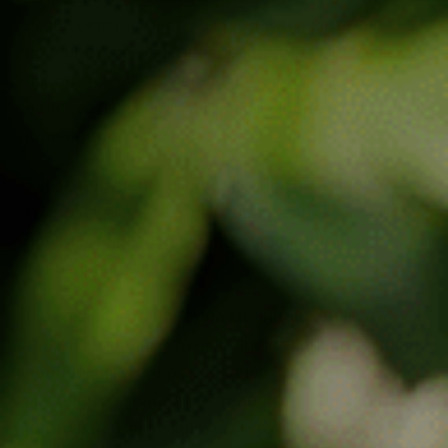
всяка селска къща се виждат изумително
красивите жълти цветове на турта, но едва ли
някой знае, че тя лекува редица женски
болести и се справя дори по-добре от много
конвенционални методи за лечение!
Турта при женски заболявания има много
силно изразено антивъзпалително,
противопаразитно, общоукрепващо и
тонизиращо действие.
В българската народна медицина билката
турта се прилага за лечение на гинекологични
проблеми като кръвоизливи, мастопатия,
маточни възпаления, стерилитет при жените,
кисти и най-вече миома. Турта оказва