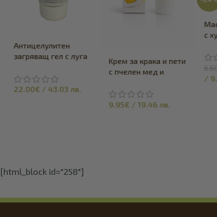
Мaс
с х
мл
Антицелулитен
загряващ гел с луга
Крем за крака и пети
и люта чушка 150 мл
6.6
с пчелен мед и
/
9
лимон 75 мл
22.00
€
/
43.03
лв.
9.95
€
/
19.46
лв.
[html_block id="258"]