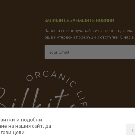
ЗАПИШИ СЕ ЗА НАШИТЕ НОВИНИ
Запиши се и получавай качествено съдържан
още интересни пораръци и отстъпки. С нас е
квитки и подобни
не на нашия сайт, да
гови цели.