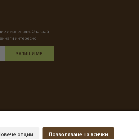
ие и изненади. Очаквай
 винаги интересно.
ЗАПИШИ МЕ
Повече опции
Позволяване на всички