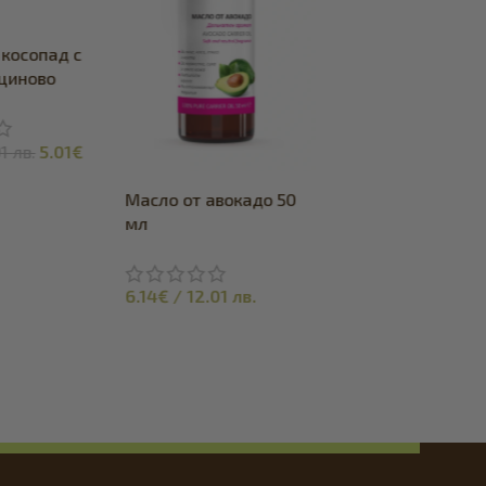
 косопад с
ициново
 мл
91
лв.
5.01
€
Масло от авокадо 50
Масло от коноп 5
мл
мл
6.14
€
/
12.01
лв.
9.20
€
/
17.99
лв.