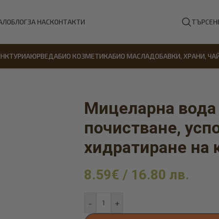
АЛО
БЛОГ
ЗА НАС
КОНТАКТИ
ТЪРСЕН
ИНКТУРИ
АЮРВЕДА
БИО КОЗМЕТИКА
БИО МАСЛА
ДОБАВКИ, ХРАНИ, ЧА
Мицеларна вода
почистване, усп
хидратиране на 
8.59
€
/
16.80
лв.
-
+