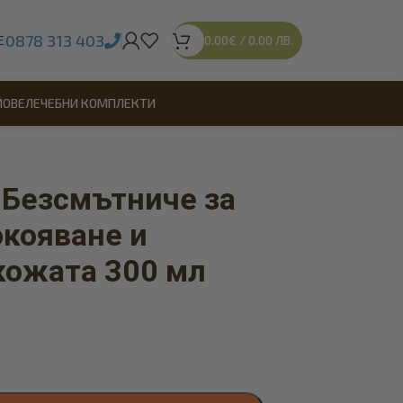
0878 313 403
Е
0.00
€
/
0.00
ЛВ.
ЙОВЕ
ЛЕЧЕБНИ КОМПЛЕКТИ
 Безсмътниче за
окояване и
кожата 300 мл