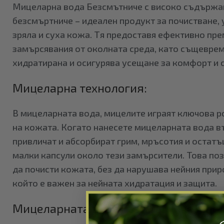
Мицеларна вода Безсмътниче с високо съдържан
безсмъртниче – идеален продукт за почистване, 
зряла и суха кожа. Тя предоставя ефективно пре
замърсявания от околната среда, като същевр
хидратирана и осигурява усещане за комфорт и 
Мицеларна технология:
В мицеларната вода, мицелите играят ключова р
на кожата. Когато нанесете мицеларната вода в
привличат и абсорбират грим, мръсотия и остатъ
малки капсули около тези замърсители. Това по
да почисти кожата, без да нарушава нейния при
който е важен за нейната хидратация и защита.
Мицеларната вода Безсмътниче – пол