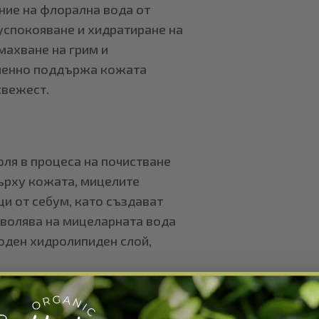
ие на флорална вода от
успокояване и хидратиране на
махване на грим и
еменно поддържа кожата
свежест.
оля в процеса на почистване
ърху кожата, мицелите
ци от себум, като създават
зволява на мицеларната вода
роден хидролипиден слой,
езни свойства: