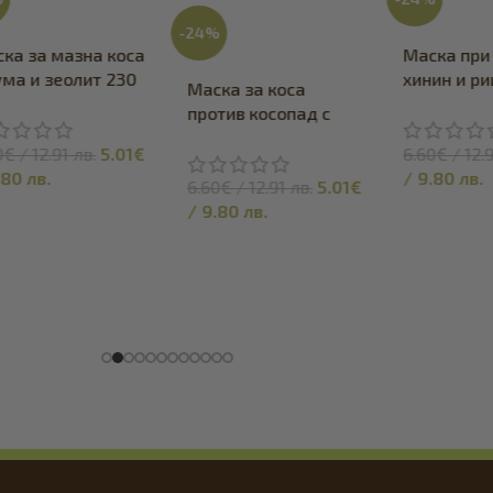
-24%
ка за мазна коса
Маска при
ума и зеолит 230
хинин и р
Маска за коса
масло 230
против косопад с
кофеин и ленено
0
€
/
12.91
лв.
5.01
€
6.60
€
/
12.
масло 230 мл
.80
лв.
/
9.80
лв.
6.60
€
/
12.91
лв.
5.01
€
/
9.80
лв.