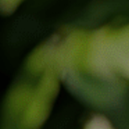
Почистващ лосион за проблемна кожа.
Предпазва и отстранява акне, черни точки,
кожни проблеми, възпаления и зачервявания.
Има противовъзпалително, антибактериално
и хидратиращо действие. Придава свежест и
чистота на кожата. За лице и тяло.
Активни съставки на лосиона
✔ Marine C-THIOPEPTIDE: Eкстракт от морски
микроорганизми – разработен специално за
изчистване видимите ефекти от акне, на
кожни възпаления и зачервявания. Природна
субстанция съдържаща специфични пептиди
с антибактериално и антивъзпалително