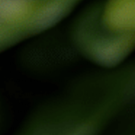
ефикасна при лъчеви изгаряния и некрози на
кожата.
✔ Масло от черен кимион: Подхранва,
ревитализира, хидратира, омекотява и
успокоява кожата, повишава жизнеността и
еластичността й. Изглажда бръчките и
предотвратява тяхната поява. Има
антивирусно, антибактериално и
заздравяващо действие.
✔ D-пантенол: D-пантенола в билковия лосион
антиакне подхранва, овлажнява и повишава
жизнеността и еластичността на кожата;
намалява възпаленията, раздразненията и
стимулира зарастването на рани.