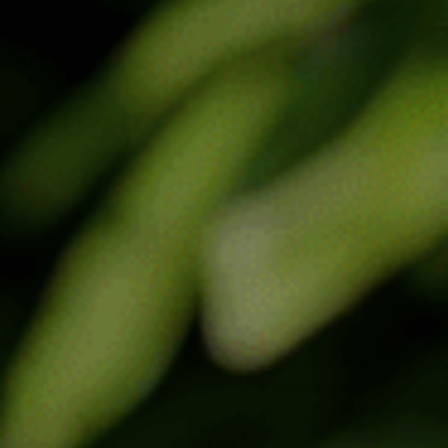
Код:
В-287
Категории:
Био козметика
,
Акне
,
Козметика от БАН
,
Цярове
Етикет:
БАН
Последвай:
ОПИСАНИЕ
ОТЗИВИ (0)
ДОСТАВКА
Лосион антиакне за проблемна и
чувствителна кожа
92% природен състав, без парабени, без
аромати. За лечение на средна и тежка форма
на акне.