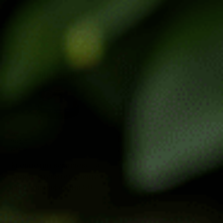
РАЗП
Масажен гел за вени с
РОДА
ДЕНО
екстракт от охлюв 100
мл
Кверцетин комплекс за
силен имунитет срещу
вирусни инфекции 80
капсули
9.60
€
/
18.78
лв.