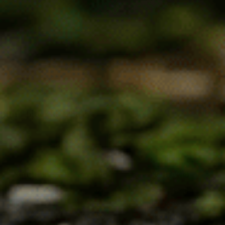
11.24
€
/
21.98
лв.
[html_block id="258"]
УСЛОВИЯ
ЗА НАС
КОНТАКТИ
Общи условия
Начало
0878 313 403
Доставка и
За нас
info@bilkite.net
плащане
Контакти
Последвай ни: