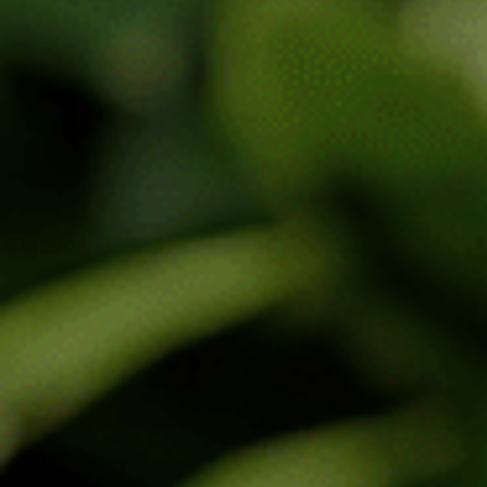
Лосион антиакне TEENAGER 125 мл
20.00
€
/
39.12
лв.
-
+
ДОБАВЯНЕ В КОЛИЧКАТА
Добави към желания