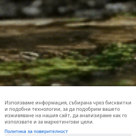
Връщане и замяна
Блог
Поверителност
Онлайн спорове
ЗАПИШИ СЕ ЗА НАШИТЕ НОВИНИ
Запиши се и получавай качествено съдържание и
изненади. Очаквай още интересни пораръци и отстъпки. С
нас е винаги интересно.
ЗАПИШИ МЕ
Използваме информация, събирана чрез бисквитки
и подобни технологии, за да подобрим вашето
изживяване на нашия сайт, да анализираме как го
използвате и за маркетингови цели.
Политика за поверителност