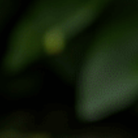
Билкова тинктура
Билкова тинктура за очи
Бистър ум 100 мл
100 мл
12.78
€
/
25.00
лв.
13.60
€
/
26.60
лв.