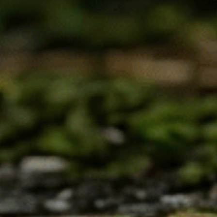
[html_block id="258"]
УСЛОВИЯ
ЗА НАС
КОНТАКТИ
Общи условия
Начало
0878 313 403
Доставка и
За нас
info@bilkite.net
плащане
Контакти
Последвай ни:
Връщане и замяна
Блог
Поверителност
Онлайн спорове
ЗАПИШИ СЕ ЗА НАШИТЕ НОВИНИ
Запиши се и получавай качествено съдържание и
изненади. Очаквай още интересни пораръци и отстъпки. С