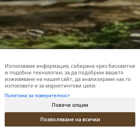
нас е винаги интересно.
ЗАПИШИ МЕ
Използваме информация, събирана чрез бисквитки
и подобни технологии, за да подобрим вашето
изживяване на нашия сайт, да анализираме как го
използвате и за маркетингови цели.
Политика за поверителност
Повече опции
Bilkite.net
2022 ВСИЧКИ ПРАВА ЗАПАЗЕНИ
Позволяване на всички
Екстракт
[html_block id="63042"]
хидрозол от
връхчета и
7.46
€
цветове на