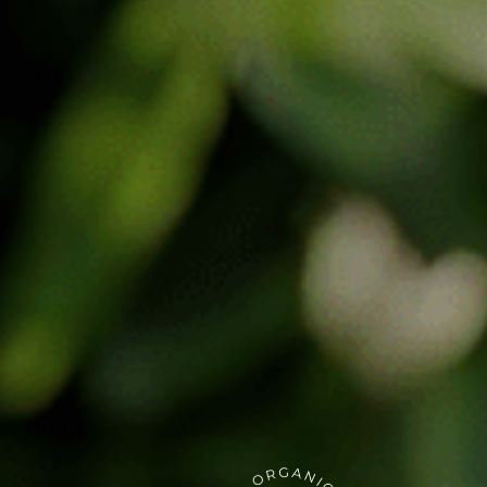
Има приятен аромат и е широко използвана
заради положителното си влияние върху
нервната система и физическото здраве.
Екстракт хидрозол от Маточина –
положително въздействие:
Нервна система
: Маточината от дълги
времена е известна с успокояващото си
действие. Екстрактът помага при нервно
напрежение, стрес и тревожност, като
спомага за релаксацията на нервната система
и намалява чувството за тревожност. Билката
има благоприятен ефект върху настроението
и психичното здраве. Може да помогне при
тревожни състояния и панически атаки.