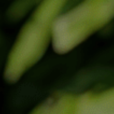
Категории:
Тинктури
,
Кръвно налягане
,
Нервна система
,
Сърце
,
Цярове
Етикети:
напрежение
,
нервна система
,
стрес
,
сърце
Последвай:
ОПИСАНИЕ
ОТЗИВИ (1)
ДОСТАВКА
Маточина за нерви, сърце, стимулира
зачеването – екстракт хидрозол от връхчета
и цветове на маточината. Маточината
(Melissa officinalis) е билка с успокояващи
свойства, която се използва за намаляване на
тревожността и стреса, както и за
подобряване на съня и общото благополучие.