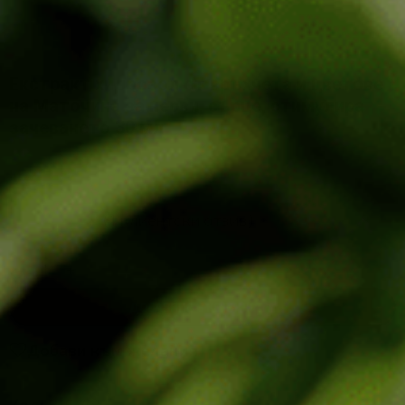
Екстракт хидрозол от връхчета и цветове
на Маточина за нерви, сърце, стимулира
зачеването 30 мл
7.46
€
/
14.59
лв.
(
1
клиентски отзив)
-
+
ДОБАВЯНЕ В КОЛИЧКАТА
Добави към желания
Код:
B-E-48