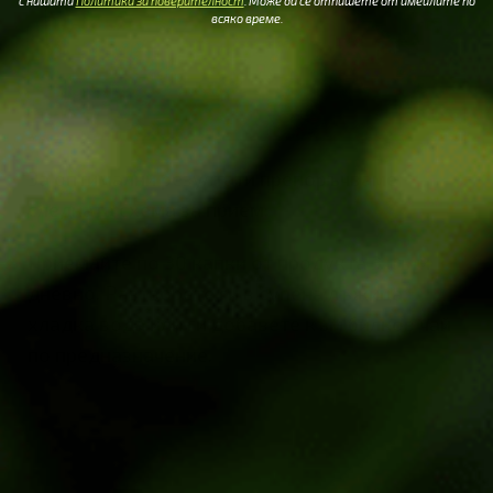
с нашата
Политика за поверителност
. Може да се отпишете от имейлите по
всяко време.
За оптимални резултати препоръчваме
следната схема за прием:
Приемайте по 30 капки от продукта 3 пъти
дневно. Разтворете ги в супена лъжица
хладка вода или ги добавете към билков чай
по предназначение.